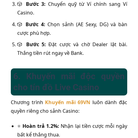
🎲
Bước 3:
Chuyển quỹ từ Ví chính sang Ví
Casino.
🎲
Bước 4:
Chọn sảnh (AE Sexy, DG) và bàn
cược phù hợp.
🎲
Bước 5:
Đặt cược và chờ Dealer lật bài.
Thắng tiền rút ngay về Bank.
6. Khuyến mãi độc quyền
cho tín đồ Live Casino
Chương trình
Khuyến mãi 69VN
luôn dành đặc
quyền riêng cho sảnh Casino:
⭐
Hoàn trả 1.2%:
Nhận lại tiền cược mỗi ngày
bất kể thắng thua.