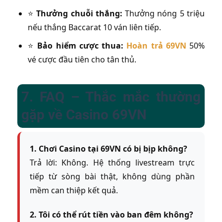
⭐
Thưởng chuỗi thắng:
Thưởng nóng 5 triệu
nếu thắng Baccarat 10 ván liên tiếp.
⭐
Bảo hiểm cược thua:
Hoàn trả 69VN
50%
vé cược đầu tiên cho tân thủ.
7. FAQ – Thắc mắc thường
gặp về Casino 69VN
1. Chơi Casino tại 69VN có bị bịp không?
Trả lời: Không. Hệ thống livestream trực
tiếp từ sòng bài thật, không dùng phần
mềm can thiệp kết quả.
2. Tôi có thể rút tiền vào ban đêm không?