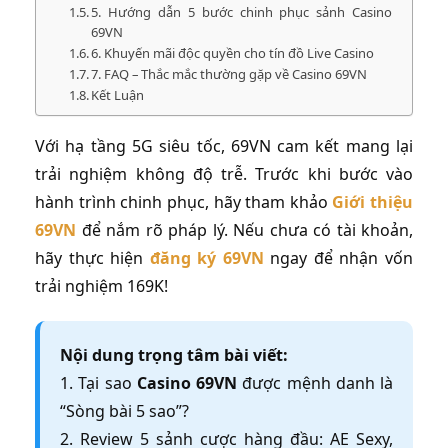
5. Hướng dẫn 5 bước chinh phục sảnh Casino
69VN
6. Khuyến mãi độc quyền cho tín đồ Live Casino
7. FAQ – Thắc mắc thường gặp về Casino 69VN
Kết Luận
Với hạ tầng 5G siêu tốc, 69VN cam kết mang lại
trải nghiệm không độ trễ. Trước khi bước vào
hành trình chinh phục, hãy tham khảo
Giới thiệu
69VN
để nắm rõ pháp lý. Nếu chưa có tài khoản,
hãy thực hiện
đăng ký 69VN
ngay để nhận vốn
trải nghiệm 169K!
Nội dung trọng tâm bài viết:
1. Tại sao
Casino 69VN
được mệnh danh là
“Sòng bài 5 sao”?
2. Review 5 sảnh cược hàng đầu: AE Sexy,