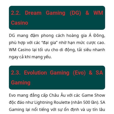
2.2. Dream Gaming (DG) & WM
Casino
DG mang đậm phong cách hoàng gia Á Đông,
phù hợp với các “đại gia” nhờ hạn mức cược cao.
WM Casino lại tối ưu cho di động, tải siêu nhanh
ngay cả khi mạng yếu.
2.3. Evolution Gaming (Evo) & SA
Gaming
Evo mang đẳng cấp Châu Âu với các Game Show
độc đáo như Lightning Roulette (nhân 500 lần). SA
Gaming lại nổi tiếng với sự ổn định và uy tín lâu