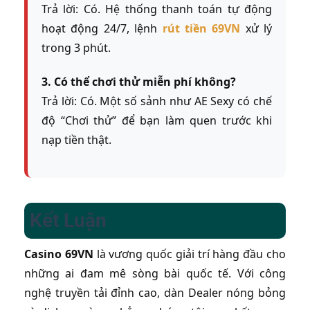
Trả lời: Có. Hệ thống thanh toán tự động
hoạt động 24/7, lệnh
rút tiền 69VN
xử lý
trong 3 phút.
3. Có thể chơi thử miễn phí không?
Trả lời: Có. Một số sảnh như AE Sexy có chế
độ “Chơi thử” để bạn làm quen trước khi
nạp tiền thật.
Kết Luận
Casino 69VN
là vương quốc giải trí hàng đầu cho
những ai đam mê sòng bài quốc tế. Với công
nghệ truyền tải đỉnh cao, dàn Dealer nóng bỏng