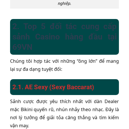
nghiệp.
2. Top 5 đối tác cung cấp
sảnh Casino hàng đầu tại
69VN
Chúng tôi hợp tác với những “ông lớn” để mang
lại sự đa dạng tuyệt đối:
2.1. AE Sexy (Sexy Baccarat)
Sảnh cược được yêu thích nhất với dàn Dealer
mặc Bikini quyến rũ, nhún nhảy theo nhạc. Đây là
nơi lý tưởng để giải tỏa căng thẳng và tìm kiếm
vận may.