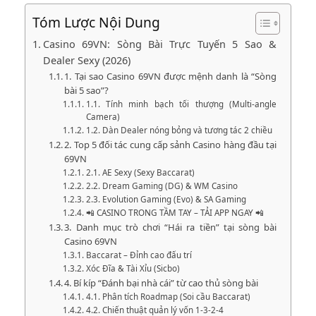
Tóm Lược Nội Dung
Casino 69VN: Sòng Bài Trực Tuyến 5 Sao &
Dealer Sexy (2026)
1. Tại sao Casino 69VN được mệnh danh là “Sòng
bài 5 sao”?
1.1. Tính minh bạch tối thượng (Multi-angle
Camera)
1.2. Dàn Dealer nóng bỏng và tương tác 2 chiều
2. Top 5 đối tác cung cấp sảnh Casino hàng đầu tại
69VN
2.1. AE Sexy (Sexy Baccarat)
2.2. Dream Gaming (DG) & WM Casino
2.3. Evolution Gaming (Evo) & SA Gaming
📲 CASINO TRONG TẦM TAY – TẢI APP NGAY 📲
3. Danh mục trò chơi “Hái ra tiền” tại sòng bài
Casino 69VN
Baccarat – Đỉnh cao đấu trí
Xóc Đĩa & Tài Xỉu (Sicbo)
4. Bí kíp “Đánh bại nhà cái” từ cao thủ sòng bài
4.1. Phân tích Roadmap (Soi cầu Baccarat)
4.2. Chiến thuật quản lý vốn 1-3-2-4