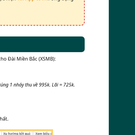
cho Đài Miền Bắc (XSMB):
rúng 1 nháy thu về 995k. Lãi = 725k.
hất.