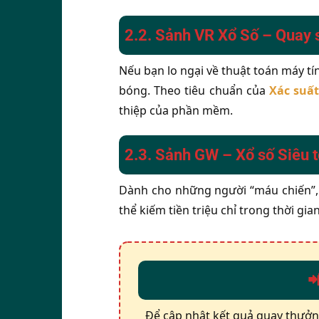
2.2. Sảnh VR Xổ Số – Quay 
Nếu bạn lo ngại về thuật toán máy tín
bóng. Theo tiêu chuẩn của
Xác suất
thiệp của phần mềm.
2.3. Sảnh GW – Xổ số Siêu t
Dành cho những người “máu chiến”, m
thể kiếm tiền triệu chỉ trong thời gi

Để cập nhật kết quả quay thưởn