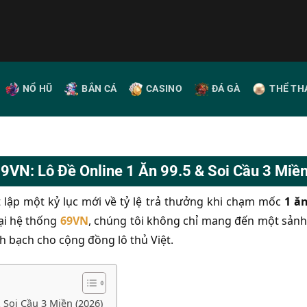
NỔ HŨ
BẮN CÁ
CASINO
ĐÁ GÀ
THỂ TH
9VN: Lô Đề Online 1 Ăn 99.5 & Soi Cầu 3 Miề
 lập một kỷ lục mới về tỷ lệ trả thưởng khi chạm mốc
1 ăn
Tại hệ thống
69VN
, chúng tôi không chỉ mang đến một sảnh
h bạch cho cộng đồng lô thủ Việt.
 Soi Cầu 3 Miền (2026)