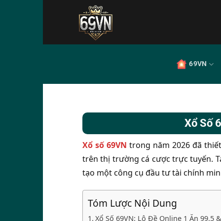
Bỏ
qua
nội
dung
69VN
Xổ Số 6
Xổ số 69VN
trong năm 2026 đã thiết
trên thị trường cá cược trực tuyến. 
tạo một công cụ đầu tư tài chính min
Tóm Lược Nội Dung
Xổ Số 69VN: Lô Đề Online 1 Ăn 99.5 &