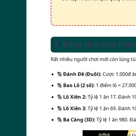
3. Bảng tính tiền thắn
Rất nhiều người chơi mới còn lúng tú
🔢
Đánh Đề (Đuôi):
Cược 1.000đ ăn
🔢
Bao Lô (2 số):
1 điểm lô = 27.00
🔢
Lô Xiên 2:
Tỷ lệ 1 ăn 17. Đánh 1
🔢
Lô Xiên 3:
Tỷ lệ 1 ăn 69. Đánh 1
🔢
Ba Càng (3D):
Tỷ lệ 1 ăn 980. Đ