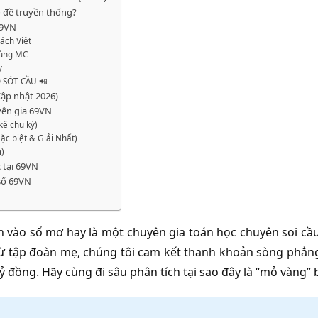
lô đề truyền thống?
69VN
ách Việt
cùng MC
y
 SÓT CẦU 📲
(Cập nhật 2026)
uyên gia 69VN
ê chu kỳ)
Đặc biệt & Giải Nhất)
)
 tại 69VN
số 69VN
tin vào sổ mơ hay là một chuyên gia toán học chuyên soi cầ
h từ tập đoàn mẹ, chúng tôi cam kết thanh khoản sòng phẳn
 tỷ đồng. Hãy cùng đi sâu phân tích tại sao đây là “mỏ vàng”