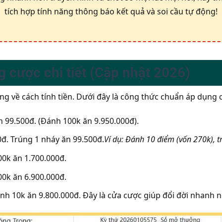
tích hợp tính năng thông báo kết quả và soi cầu tự động!
g cược chi tiết (Cập nhật 2026)
ng về cách tính tiền. Dưới đây là công thức chuẩn áp dụng 
 99.500đ. (Đánh 100k ăn 9.950.000đ).
0đ. Trúng 1 nháy ăn 99.500đ.
Ví dụ: Đánh 10 điểm (vốn 270k), t
00k ăn 1.700.000đ.
00k ăn 6.900.000đ.
ánh 10k ăn 9.800.000đ. Đây là cửa cược giúp đổi đời nhanh n