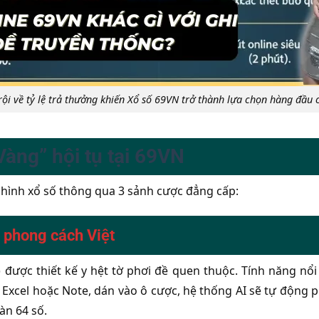
rội về tỷ lệ trả thưởng khiến Xổ số 69VN trở thành lựa chọn hàng đầu c
Vàng” hội tụ tại 69VN
 hình xổ số thông qua 3 sảnh cược đẳng cấp:
 phong cách Việt
 được thiết kế y hệt tờ phơi đề quen thuộc. Tính năng nổi
Excel hoặc Note, dán vào ô cược, hệ thống AI sẽ tự động phâ
àn 64 số.