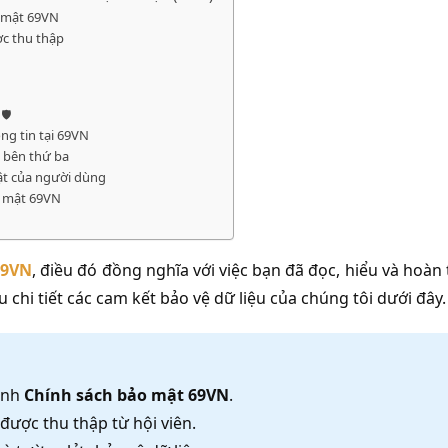
o mật 69VN
ợc thu thập
️
ng tin tại 69VN
o bên thứ ba
mật của người dùng
o mật 69VN
69VN
, điều đó đồng nghĩa với việc bạn đã đọc, hiểu và hoàn
 chi tiết các cam kết bảo vệ dữ liệu của chúng tôi dưới đây.
hành
Chính sách bảo mật 69VN
.
được thu thập từ hội viên.