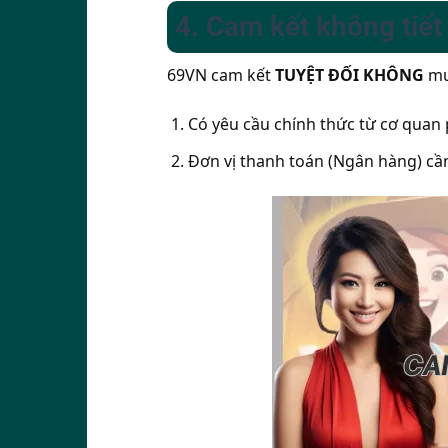
4. Cam kết không tiết
69VN cam kết
TUYỆT ĐỐI KHÔNG
mua
Có yêu cầu chính thức từ cơ quan
Đơn vị thanh toán (Ngân hàng) cần