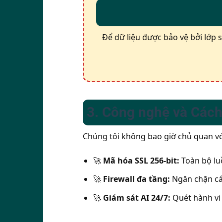
Để dữ liệu được bảo vệ bởi lớp s
3. Công nghệ và Cách 
Chúng tôi không bao giờ chủ quan vớ
🚀
Mã hóa SSL 256-bit:
Toàn bộ luồ
🚀
Firewall đa tầng:
Ngăn chặn các
🚀
Giám sát AI 24/7:
Quét hành vi 