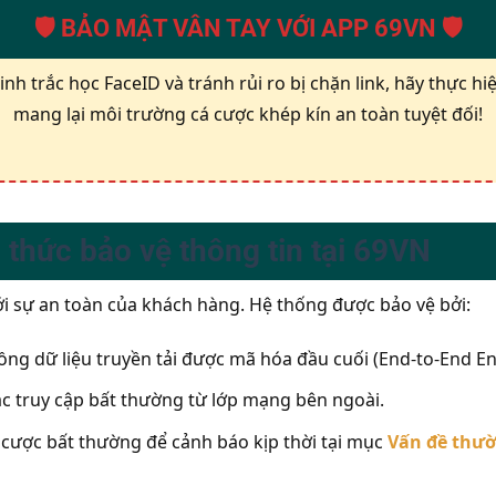
🛡️ BẢO MẬT VÂN TAY VỚI APP 69VN 🛡️
inh trắc học FaceID và tránh rủi ro bị chặn link, hãy thực h
mang lại môi trường cá cược khép kín an toàn tuyệt đối!
thức bảo vệ thông tin tại 69VN
i sự an toàn của khách hàng. Hệ thống được bảo vệ bởi:
ng dữ liệu truyền tải được mã hóa đầu cuối (End-to-End En
 truy cập bất thường từ lớp mạng bên ngoài.
cược bất thường để cảnh báo kịp thời tại mục
Vấn đề thư