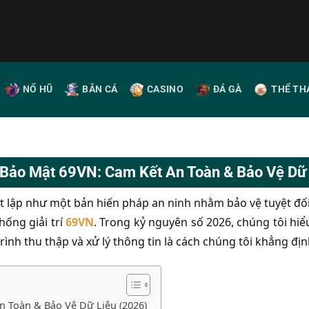
NỔ HŨ
BẮN CÁ
CASINO
ĐÁ GÀ
THỂ TH
 Bảo Mật 69VN: Cam Kết An Toàn & Bảo Vệ Dữ 
t lập như một bản hiến pháp an ninh nhằm bảo vệ tuyệt đối 
hống giải trí
69VN
. Trong kỷ nguyên số 2026, chúng tôi hiểu
trình thu thập và xử lý thông tin là cách chúng tôi khẳng địn
n Toàn & Bảo Vệ Dữ Liệu (2026)