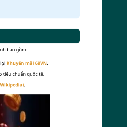
hính bao gồm:
lợi
Khuyến mãi 69VN
.
 tiêu chuẩn quốc tế.
(Wikipedia)
.