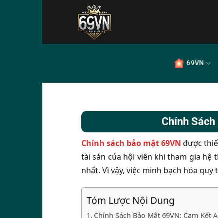
Bỏ
qua
nội
dung
69VN
Chính Sách
Chính sách bảo mật 69VN
được thiế
tài sản của hội viên khi tham gia hệ t
nhất. Vì vậy, việc minh bạch hóa quy 
Tóm Lược Nội Dung
Chính Sách Bảo Mật 69VN: Cam Kết A