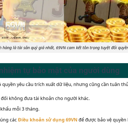
h hàng là tài sản quý giá nhất, 69VN cam kết tôn trọng tuyệt đối quyền
h nhiệm tự bảo mật của người dùng
ó quyền yêu cầu trích xuất dữ liệu, nhưng cũng cần tuân thủ
 đối không đưa tài khoản cho người khác.
khẩu mỗi 3 tháng.
đúng các
Điều khoản sử dụng 69VN
để được bảo vệ quyền l