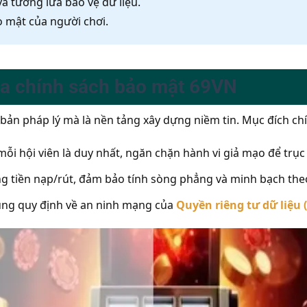
à tường lửa bảo vệ dữ liệu.
o mật của người chơi.
của chính sách bảo mật 69VN
 bản pháp lý mà là nền tảng xây dựng niềm tin. Mục đích c
i hội viên là duy nhất, ngăn chặn hành vi giả mạo để trục 
g tiền nạp/rút, đảm bảo tính sòng phẳng và minh bạch theo
ng quy định về an ninh mạng của
Quyền riêng tư dữ liệu 