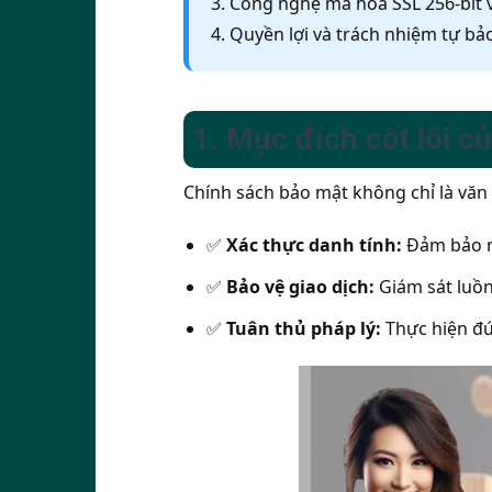
3. Công nghệ mã hóa SSL 256-bit v
4. Quyền lợi và trách nhiệm tự bả
1. Mục đích cốt lõi 
Chính sách bảo mật không chỉ là văn
✅
Xác thực danh tính:
Đảm bảo mỗ
✅
Bảo vệ giao dịch:
Giám sát luồn
✅
Tuân thủ pháp lý:
Thực hiện đú