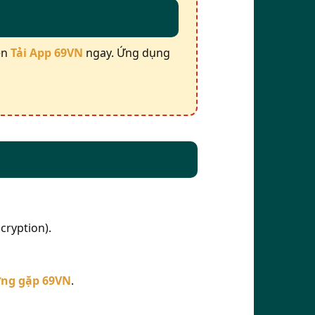
iện
Tải App 69VN
ngay. Ứng dụng
cryption).
ờng gặp 69VN
.