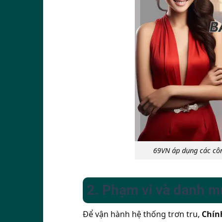
69VN áp dụng các côn
2. Phạm vi và danh m
Để vận hành hệ thống trơn tru,
Chín