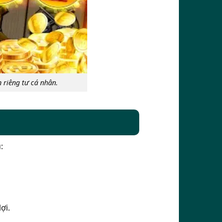
 riêng tư cá nhân.
:
ợi.