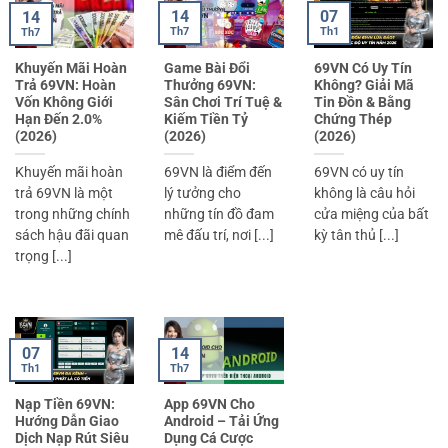
14
07
14
Th7
Th1
Th7
Khuyến Mãi Hoàn
Game Bài Đổi
69VN Có Uy Tín
Trả 69VN: Hoàn
Thưởng 69VN:
Không? Giải Mã
Vốn Không Giới
Sân Chơi Trí Tuệ &
Tin Đồn & Bằng
Hạn Đến 2.0%
Kiếm Tiền Tỷ
Chứng Thép
(2026)
(2026)
(2026)
Khuyến mãi hoàn
69VN là điểm đến
69VN có uy tín
trả 69VN là một
lý tưởng cho
không là câu hỏi
trong những chính
những tín đồ đam
cửa miệng của bất
sách hậu đãi quan
mê đấu trí, nơi [...]
kỳ tân thủ [...]
trọng [...]
07
14
Th1
Th7
Nạp Tiền 69VN:
App 69VN Cho
Hướng Dẫn Giao
Android – Tải Ứng
Dịch Nạp Rút Siêu
Dụng Cá Cược