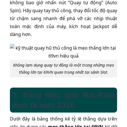
không bao giờ nhấn nút “Quay tự động” (Auto
Spin). Hãy quay tay thủ công, thay đổi tốc độ quay
từ chậm sang nhanh để phá vỡ các nhịp thuật
toán mặc định của máy, kích hoạt Jackpot dễ
dàng hơn.
Không lạm dụng quay tự động là một trong những mẹo
thắng lớn tại 69VN quan trọng nhất tại sảnh Slot.
3. Bảng hiệu quả Win-Rate
thực tế năm 2026
Dưới đây là bảng thống kê tỷ lệ thắng dựa trên
việc áp dụng các
mẹo thắng lớn tại 69VN
từ dữ