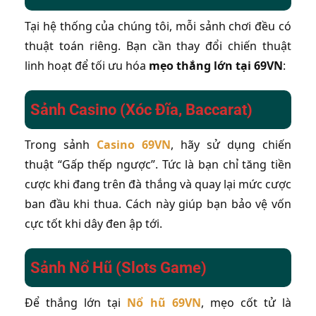
Tại hệ thống của chúng tôi, mỗi sảnh chơi đều có
thuật toán riêng. Bạn cần thay đổi chiến thuật
linh hoạt để tối ưu hóa
mẹo thắng lớn tại 69VN
:
Sảnh Casino (Xóc Đĩa, Baccarat)
Trong sảnh
Casino 69VN
, hãy sử dụng chiến
thuật “Gấp thếp ngược”. Tức là bạn chỉ tăng tiền
cược khi đang trên đà thắng và quay lại mức cược
ban đầu khi thua. Cách này giúp bạn bảo vệ vốn
cực tốt khi dây đen ập tới.
Sảnh Nổ Hũ (Slots Game)
Để thắng lớn tại
Nổ hũ 69VN
, mẹo cốt tử là