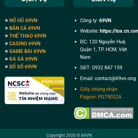
⭐
NỔ HŨ 69VN
Công ty:
69VN
⭐
BẮN CÁ 69VN
Website:
https://tox.cn.co
⭐
THỂ THAO 69VN
ĐC: 120 Nguyễn Huệ,
⭐
CASINO 69VN
Quận 1, TP. HCM, Việt
⭐
GAME BÀI 69VN
Nam
⭐
ĐÁ GÀ 69VN
⭐
XỔ SỐ 69VN
SĐT: 0932 847 159
Email:
contact@69vn.ong
Giấy chứng nhận
Pagcor: PG79032A
Copyright 2026 © 69VN