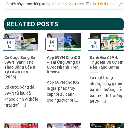
Bài viết này được đăng trong
Tin Tức 69VN
. Đánh dấu
liên kết thường trực
.
RELATED POSTS
14
18
14
Th7
Th1
Th7
Cá Cược Bóng Đá
App 69VN Cho iOS
Đánh Giá 69VN:
69VN: Sảnh Thể
– Tải Ứng Dụng Cá
Thực Hư Về Uy Tín
Thao Đẳng Cấp &
Cược Nhanh Trên
Nền Tảng Game
Tỷ Lệ Ăn Cao
iPhone
(2026)
Là một trong
App 69VN cho iOS
những cổng game
Cá cược bóng đá
là giải pháp truy
bài đổi thưởng nổi
69VN từ lâu đã
cập tối ưu dành
bật trên thị trường,
khẳng định vị thế là
cho người chơi [...]
69VN [...]
“trái tim” [...]