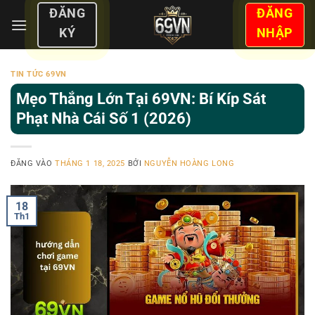
Bỏ
ĐĂNG
ĐĂNG
qua
KÝ
NHẬP
nội
dung
TIN TỨC 69VN
Mẹo Thắng Lớn Tại 69VN: Bí Kíp Sát
Phạt Nhà Cái Số 1 (2026)
ĐĂNG VÀO
THÁNG 1 18, 2025
BỞI
NGUYỄN HOÀNG LONG
18
Th1