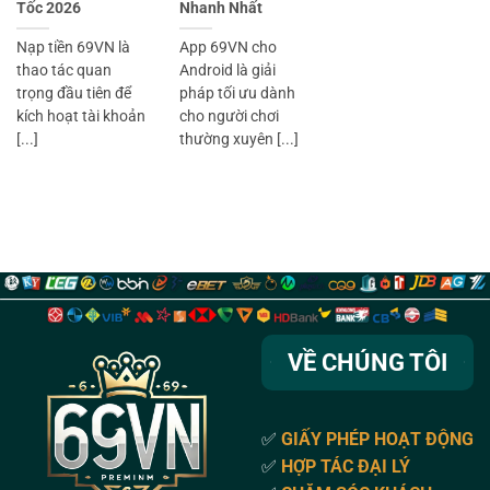
Tốc 2026
Nhanh Nhất
Nạp tiền 69VN là
App 69VN cho
thao tác quan
Android là giải
trọng đầu tiên để
pháp tối ưu dành
kích hoạt tài khoản
cho người chơi
[...]
thường xuyên [...]
VỀ CHÚNG TÔI
✅
GIẤY PHÉP HOẠT ĐỘNG
✅
HỢP TÁC ĐẠI LÝ