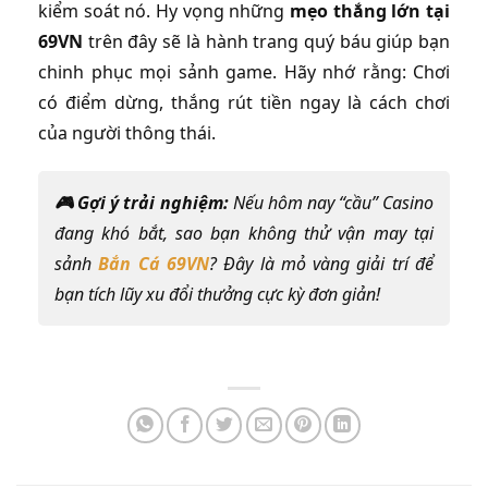
kiểm soát nó. Hy vọng những
mẹo thắng lớn tại
69VN
trên đây sẽ là hành trang quý báu giúp bạn
chinh phục mọi sảnh game. Hãy nhớ rằng: Chơi
có điểm dừng, thắng rút tiền ngay là cách chơi
của người thông thái.
🎮 Gợi ý trải nghiệm:
Nếu hôm nay “cầu” Casino
đang khó bắt, sao bạn không thử vận may tại
sảnh
Bắn Cá 69VN
? Đây là mỏ vàng giải trí để
bạn tích lũy xu đổi thưởng cực kỳ đơn giản!